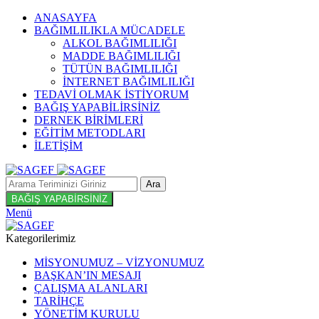
ANASAYFA
BAĞIMLILIKLA MÜCADELE
ALKOL BAĞIMLILIĞI
MADDE BAĞIMLILIĞI
TÜTÜN BAĞIMLILIĞI
İNTERNET BAĞIMLILIĞI
TEDAVİ OLMAK İSTİYORUM
BAĞIŞ YAPABİLİRSİNİZ
DERNEK BİRİMLERİ
EĞİTİM METODLARI
İLETİŞİM
Ara
BAĞIŞ YAPABİRSİNİZ
Menü
Kategorilerimiz
MİSYONUMUZ – VİZYONUMUZ
BAŞKAN’IN MESAJI
ÇALIŞMA ALANLARI
TARİHÇE
YÖNETİM KURULU