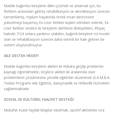
Madde bağımlısı bireylerin dilini çözmek ve anlamak için, bu
fertlerin arasından gelmiş rehabilitasyon ve akreditasyon sürecini
tamamlamış, toplum hayatında örnek insan derecesine
yükselmeyi başarmış Ex-User Rehber kişileri istihdam ederek, Ex-
User Rehber vesilesi ile bireylerin dertlerini dinleyebilen, ihtiyaç
halinde 7/24 onlara yardımcı olabilen, bağımlı bireylere rol model
olan ve rehabilitasyon sürecini daha verimli bir hale getiren bir
sistem oluşturulmuştur.
AİLE DESTEK HEDEFİ
Madde bağımlısı bireylerin aileleri ile irtibata geçilip problemin
kaynağı öğrenilmekte, böylece aileleri ile aralarında olan
problemlerin çözülmesine yönelik eğitimler düzenerek (S.A.M.B.A.
Tedavi Programı Aile Eğitimi), danışmanlık ve rehberlik hizmetleri
sağlanmaktadır.
SOSYAL VE KÜLTÜREL FAALİYET DESTEĞİ
Mükafat esaslı faydalı kitaplar okutmak, sportif aktiviteler icra