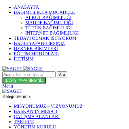
ANASAYFA
BAĞIMLILIKLA MÜCADELE
ALKOL BAĞIMLILIĞI
MADDE BAĞIMLILIĞI
TÜTÜN BAĞIMLILIĞI
İNTERNET BAĞIMLILIĞI
TEDAVİ OLMAK İSTİYORUM
BAĞIŞ YAPABİLİRSİNİZ
DERNEK BİRİMLERİ
EĞİTİM METODLARI
İLETİŞİM
Ara
BAĞIŞ YAPABİRSİNİZ
Menü
Kategorilerimiz
MİSYONUMUZ – VİZYONUMUZ
BAŞKAN’IN MESAJI
ÇALIŞMA ALANLARI
TARİHÇE
YÖNETİM KURULU