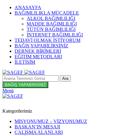
ANASAYFA
BAĞIMLILIKLA MÜCADELE
ALKOL BAĞIMLILIĞI
MADDE BAĞIMLILIĞI
TÜTÜN BAĞIMLILIĞI
İNTERNET BAĞIMLILIĞI
TEDAVİ OLMAK İSTİYORUM
BAĞIŞ YAPABİLİRSİNİZ
DERNEK BİRİMLERİ
EĞİTİM METODLARI
İLETİŞİM
Ara
BAĞIŞ YAPABİRSİNİZ
Menü
Kategorilerimiz
MİSYONUMUZ – VİZYONUMUZ
BAŞKAN’IN MESAJI
ÇALIŞMA ALANLARI