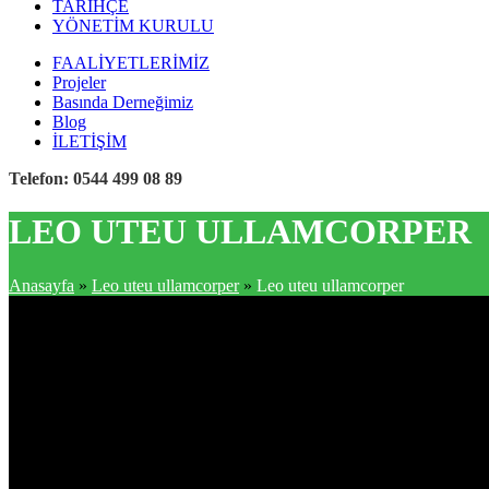
TARİHÇE
YÖNETİM KURULU
FAALİYETLERİMİZ
Projeler
Basında Derneğimiz
Blog
İLETİŞİM
Telefon: 0544 499 08 89
LEO UTEU ULLAMCORPER
Anasayfa
»
Leo uteu ullamcorper
»
Leo uteu ullamcorper