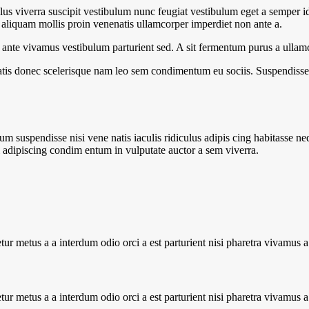
s viverra suscipit vestibulum nunc feugiat vestibulum eget a semper id
c aliquam mollis proin venenatis ullamcorper imperdiet non ante a.
re ante vivamus vestibulum parturient sed. A sit fermentum purus a ull
atis donec scelerisque nam leo sem condimentum eu sociis. Suspendisse 
m suspendisse nisi vene natis iaculis ridiculus adipis cing habitasse ne
i adipiscing condim entum in vulputate auctor a sem viverra.
tur metus a a interdum odio orci a est parturient nisi pharetra vivamus 
tur metus a a interdum odio orci a est parturient nisi pharetra vivamus 