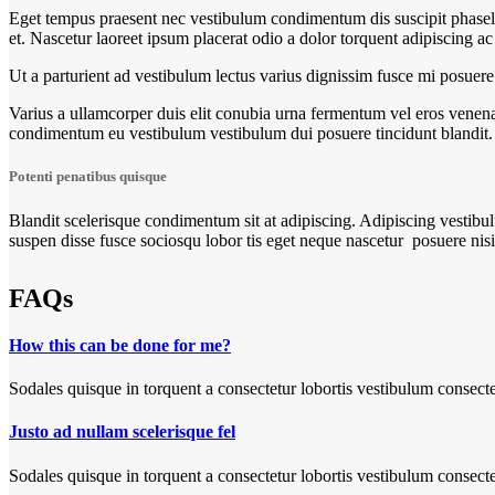
Eget tempus praesent nec vestibulum condimentum dis suscipit phasellu
et. Nascetur laoreet ipsum placerat odio a dolor torquent adipiscing a
Ut a parturient ad vestibulum lectus varius dignissim fusce mi posue
Varius a ullamcorper duis elit conubia urna fermentum vel eros venen
condimentum eu vestibulum vestibulum dui posuere tincidunt blandit.
Potenti penatibus quisque
Blandit scelerisque condimentum sit at adipiscing. Adipiscing vestibulu
suspen disse fusce sociosqu lobor tis eget neque nascetur posuere nis
FAQs
How this can be done for me?
Sodales quisque in torquent a consectetur lobortis vestibulum consecte
Justo ad nullam scelerisque fel
Sodales quisque in torquent a consectetur lobortis vestibulum consecte