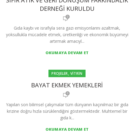
SIFIR ATIK VE GERİ DÖNÜŞÜM FARKINDALIK
DERNEĞİ KURULDU
0
Gıda kaybı ve israfıyla sera gazı emisyonlarını azaltmak,
yoksullukla mücadele etmek, üretkenliği ve ekonomik büyümeyi
artırmak amacıyl...
OKUMAYA DEVAM ET
,
PROJELER
VITRIN
BAYAT EKMEK YEMEKLERI
0
Yapılan son bilimsel çalışmalar tüm dünyanın kaçınılmaz bir gıda
krizine doğru hızla sürüklendiğini göstermektedir. Muhtemel bir
gıda k...
OKUMAYA DEVAM ET